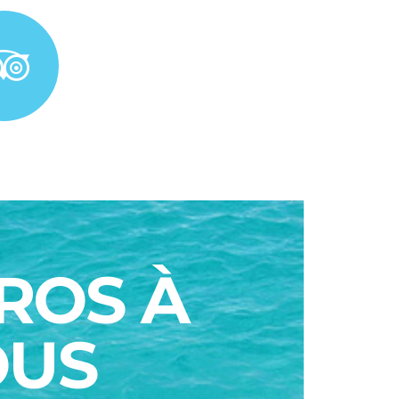
ROS À
OUS