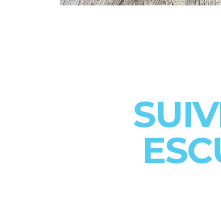
SUI
ESC