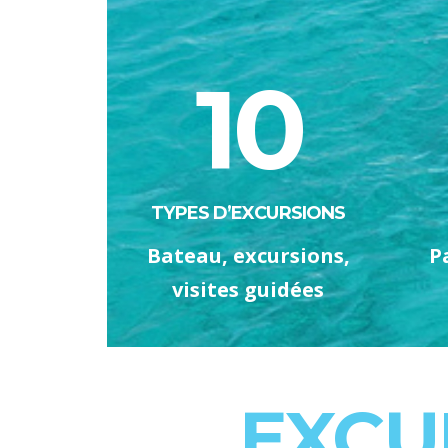
10
TYPES D’EXCURSIONS
Bateau, excursions,
P
visites guidées
EXCU