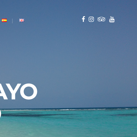
AYO
O