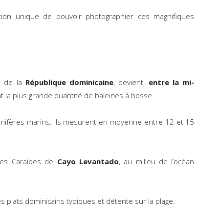
tion unique de pouvoir photographier ces magnifiques
t de la
République dominicaine
, devient,
entre la mi-
nt la plus grande quantité de baleines à bosse.
mifères marins: ils mesurent en moyenne entre 12 et 15
e des Caraïbes de
Cayo Levantado
, au milieu de l’océan
 plats dominicains typiques et détente sur la plage.